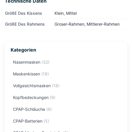
Technische Daten
GrößE Des Kissens
Klein, Mittel
GrößE Des Rahmens
Groser-Rahmen, Mittlerer-Rahmen
Kategorien
Nasenmasken
(
32
)
Maskenkissen
(
18
)
Vollgesichtsmasken
(
18
)
Kopfbedeckungen
(
9
)
CPAP-Schläuche
(
6
)
CPAP-Batterien
(
5
)