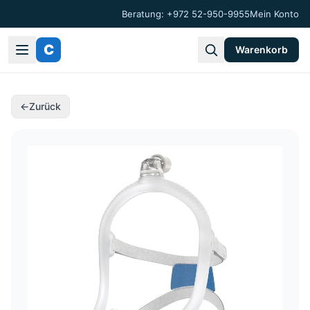
Beratung: +972 52-950-9955
Mein Konto
C
Warenkorb
←
Zurück