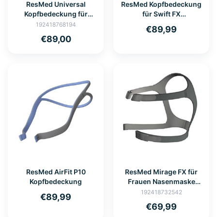
ResMed Universal
ResMed Kopfbedeckung
Kopfbedeckung für
für Swift FX
verschiedene Masken
Nasenmaske
192418768194
€89,99
€89,00
ResMed AirFit P10
ResMed Mirage FX für
Kopfbedeckung
Frauen Nasenmaske
Kopfbedeckung
192418732542
€89,99
€69,99