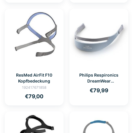
ResMed AirFit F10
Philips Respironics
Kopfbedeckung
DreamWear
Kopfbedeckung für
192417671858
€79,99
Nasenmaske
€79,00