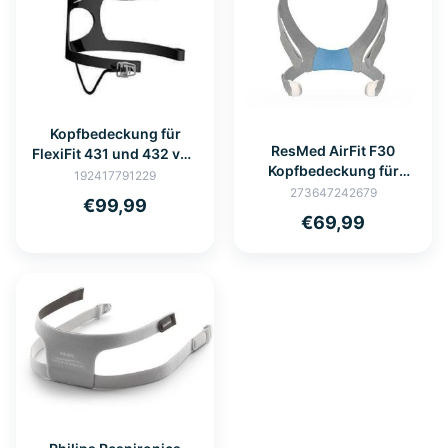
Kopfbedeckung für
ResMed AirFit F30
FlexiFit 431 und 432 von
Kopfbedeckung für
Fisher & Paykel
192417791229
CPAP-
273647242679
€99,99
Vollgesichtsmaske
€69,99