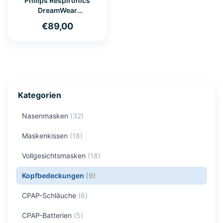
Philips Respironics
DreamWear
Vollgesichtsmaske mit
€89,00
Kopfbedeckung
Kategorien
Nasenmasken
(
32
)
Maskenkissen
(
18
)
Vollgesichtsmasken
(
18
)
Kopfbedeckungen
(
9
)
CPAP-Schläuche
(
6
)
CPAP-Batterien
(
5
)