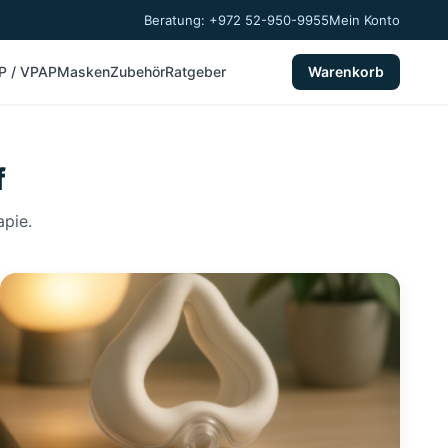
Beratung: +972 52-950-9955
Mein Konto
P / VPAP
Masken
Zubehör
Ratgeber
Warenkorb
f
apie.