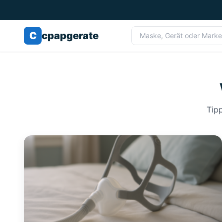
C
cpapgerate
Tipp