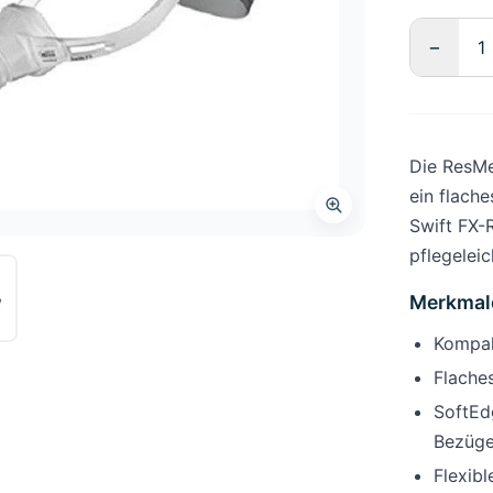
−
Die ResMe
ein flach
Swift FX-
pflegeleic
Merkmal
Kompak
Flache
SoftEd
Bezüg
Flexibl