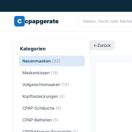
C
cpapgerate
←
Zurück
Kategorien
Nasenmasken
(
32
)
Maskenkissen
(
18
)
Vollgesichtsmasken
(
18
)
Kopfbedeckungen
(
9
)
CPAP-Schläuche
(
6
)
CPAP-Batterien
(
5
)
CPAP-Masken-Ersatzteile
(
5
)