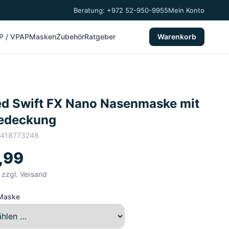
Beratung: +972 52-950-9955
Mein Konto
P / VPAP
Masken
Zubehör
Ratgeber
Warenkorb
d Swift FX Nano Nasenmaske mit
edeckung
2418773248
,99
, zzgl. Versand
 Maske