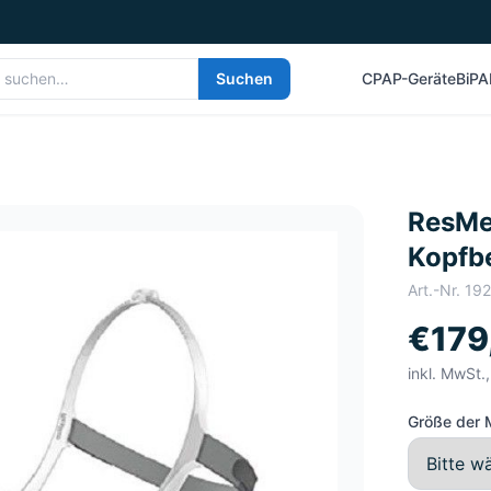
Suchen
CPAP-Geräte
BiPA
ResMe
Kopfb
Art.-Nr.
19
€179
inkl. MwSt.
Größe der