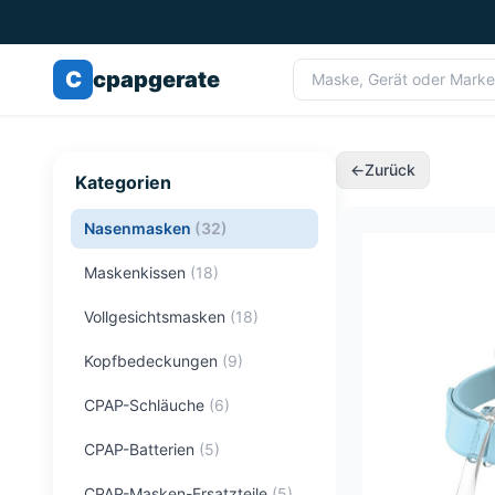
C
cpapgerate
←
Zurück
Kategorien
Nasenmasken
(
32
)
Maskenkissen
(
18
)
Vollgesichtsmasken
(
18
)
Kopfbedeckungen
(
9
)
CPAP-Schläuche
(
6
)
CPAP-Batterien
(
5
)
CPAP-Masken-Ersatzteile
(
5
)