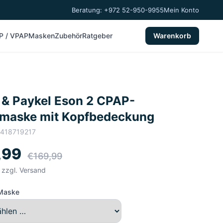
Beratung: +972 52-950-9955
Mein Konto
P / VPAP
Masken
Zubehör
Ratgeber
Warenkorb
 & Paykel Eson 2 CPAP-
maske mit Kopfbedeckung
418719217
,99
€169,99
, zzgl. Versand
 Maske