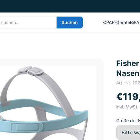
Suchen
CPAP-Geräte
BiPA
Fisher
Nasen
Art.-Nr.
192
€119
inkl. MwSt.
Größe der