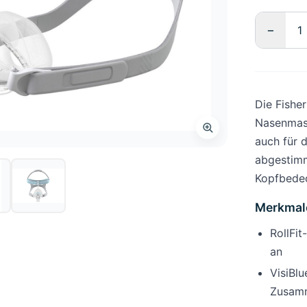
−
Die Fisher
Nasenmask
auch für d
abgestimm
Kopfbede
Merkmal
RollFi
an
VisiBl
Zusam