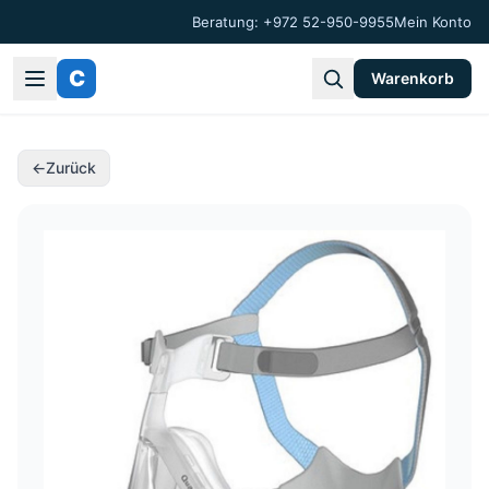
Beratung: +972 52-950-9955
Mein Konto
C
Warenkorb
←
Zurück