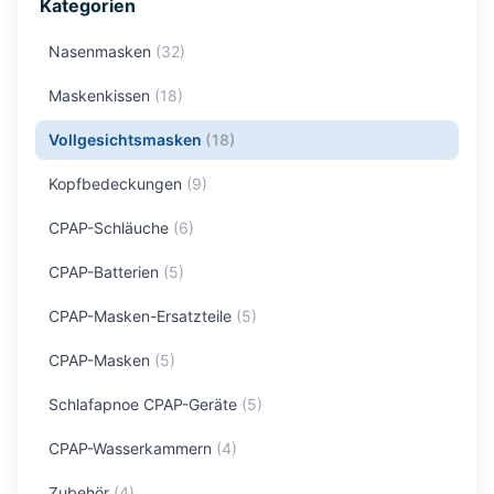
Kategorien
Nasenmasken
(
32
)
Maskenkissen
(
18
)
Vollgesichtsmasken
(
18
)
Kopfbedeckungen
(
9
)
CPAP-Schläuche
(
6
)
CPAP-Batterien
(
5
)
CPAP-Masken-Ersatzteile
(
5
)
CPAP-Masken
(
5
)
Schlafapnoe CPAP-Geräte
(
5
)
CPAP-Wasserkammern
(
4
)
Zubehör
(
4
)