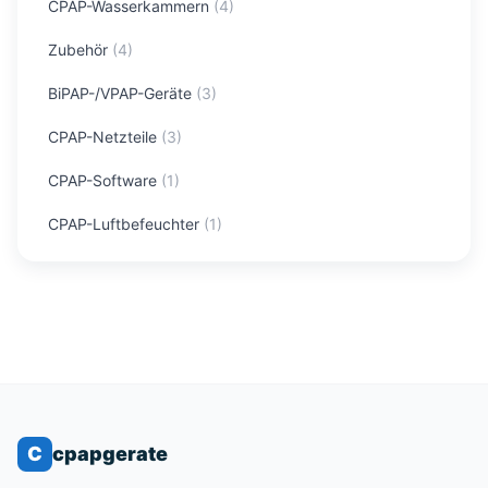
CPAP-Wasserkammern
(
4
)
Zubehör
(
4
)
BiPAP-/VPAP-Geräte
(
3
)
CPAP-Netzteile
(
3
)
CPAP-Software
(
1
)
CPAP-Luftbefeuchter
(
1
)
C
cpapgerate