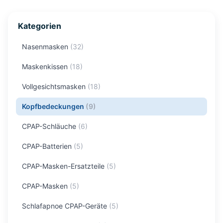
Kategorien
Nasenmasken
(
32
)
Maskenkissen
(
18
)
Vollgesichtsmasken
(
18
)
Kopfbedeckungen
(
9
)
CPAP-Schläuche
(
6
)
CPAP-Batterien
(
5
)
CPAP-Masken-Ersatzteile
(
5
)
CPAP-Masken
(
5
)
Schlafapnoe CPAP-Geräte
(
5
)