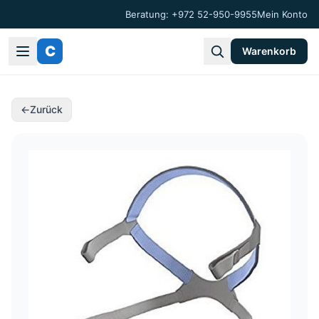
Beratung: +972 52-950-9955
Mein Konto
C
Warenkorb
←
Zurück