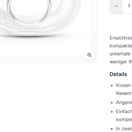
−
Ersatzkis
kompakte 
unterhalb
weniger R
Details
Kissen
Nasenr
Angene
Einfac
komple
In zwei