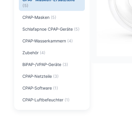
(
5
)
CPAP-Masken
(
5
)
Schlafapnoe CPAP-Geräte
(
5
)
CPAP-Wasserkammern
(
4
)
Zubehör
(
4
)
BiPAP-/VPAP-Geräte
(
3
)
CPAP-Netzteile
(
3
)
CPAP-Software
(
1
)
CPAP-Luftbefeuchter
(
1
)