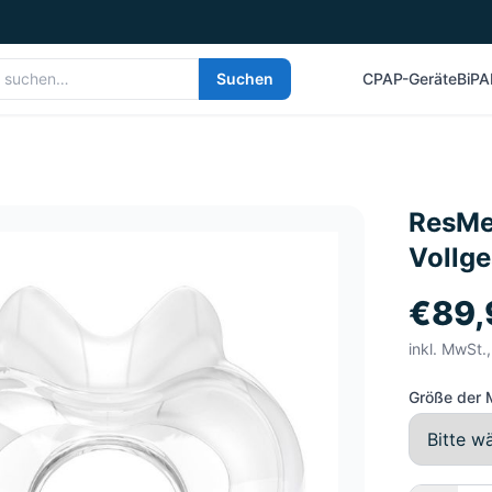
Suchen
CPAP-Geräte
BiPA
ResMed
Vollg
€89,
inkl. MwSt.
Größe der