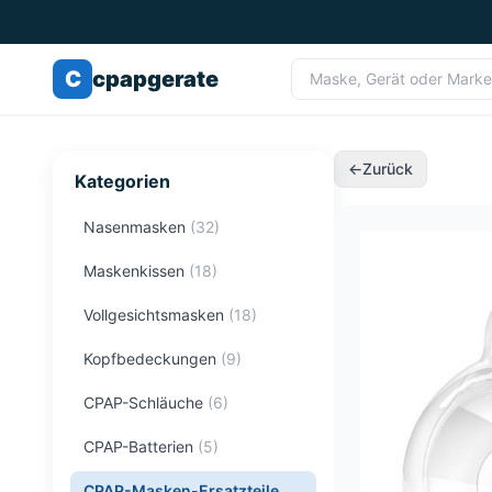
C
cpapgerate
←
Zurück
Kategorien
Nasenmasken
(
32
)
Maskenkissen
(
18
)
Vollgesichtsmasken
(
18
)
Kopfbedeckungen
(
9
)
CPAP-Schläuche
(
6
)
CPAP-Batterien
(
5
)
CPAP-Masken-Ersatzteile