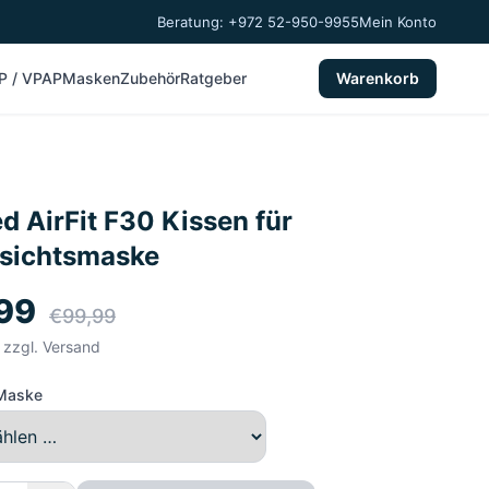
Beratung: +972 52-950-9955
Mein Konto
P / VPAP
Masken
Zubehör
Ratgeber
Warenkorb
 AirFit F30 Kissen für
esichtsmaske
99
€99,99
, zzgl. Versand
 Maske