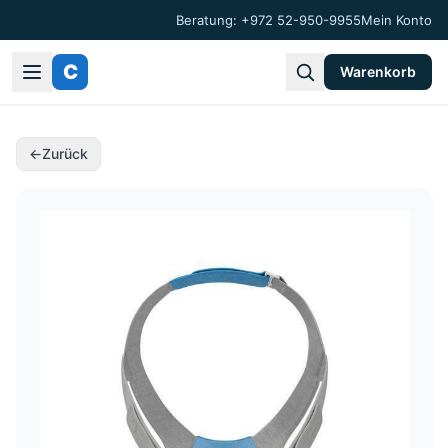
Beratung: +972 52-950-9955
Mein Konto
C
Warenkorb
←
Zurück