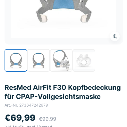
ResMed AirFit F30 Kopfbedeckung
für CPAP-Vollgesichtsmaske
Art.-Nr.
273647242679
€69,99
€99,99
inkl. MwSt., zzgl. Versand