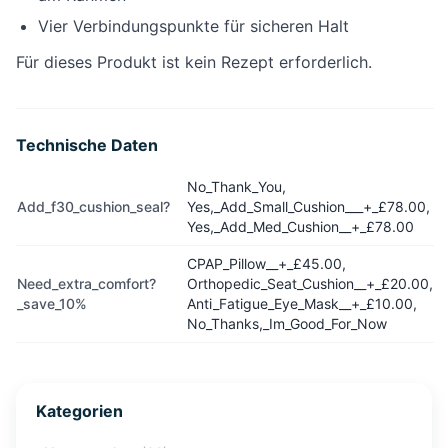
Vier Verbindungspunkte für sicheren Halt
Für dieses Produkt ist kein Rezept erforderlich.
Technische Daten
No_Thank_You,
Add_f30_cushion_seal?
Yes,_Add_Small_Cushion___+_£78.00,
Yes,_Add_Med_Cushion__+_£78.00
CPAP_Pillow__+_£45.00,
Need_extra_comfort?
Orthopedic_Seat_Cushion__+_£20.00,
_save_10%
Anti_Fatigue_Eye_Mask__+_£10.00,
No_Thanks,_Im_Good_For_Now
Kategorien