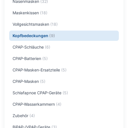
Nasenmasken
(
32
)
Maskenkissen
(
18
)
Vollgesichtsmasken
(
18
)
Kopfbedeckungen
(
9
)
CPAP-Schläuche
(
6
)
CPAP-Batterien
(
5
)
CPAP-Masken-Ersatzteile
(
5
)
CPAP-Masken
(
5
)
Schlafapnoe CPAP-Geräte
(
5
)
CPAP-Wasserkammern
(
4
)
Zubehör
(
4
)
BiPAP-/VPAP-Geräte
(
3
)