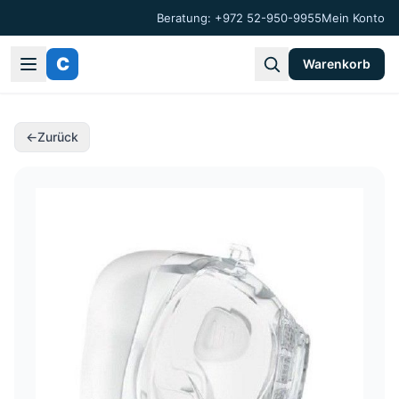
Beratung: +972 52-950-9955
Mein Konto
C
Warenkorb
←
Zurück