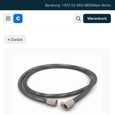
Beratung: +972 52-950-9955
Mein Konto
C
Warenkorb
←
Zurück