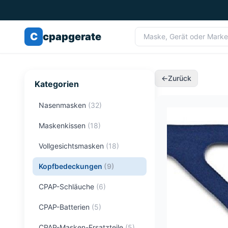
C
cpapgerate
←
Zurück
Kategorien
Nasenmasken
(
32
)
Maskenkissen
(
18
)
Vollgesichtsmasken
(
18
)
Kopfbedeckungen
(
9
)
CPAP-Schläuche
(
6
)
CPAP-Batterien
(
5
)
CPAP-Masken-Ersatzteile
(
5
)