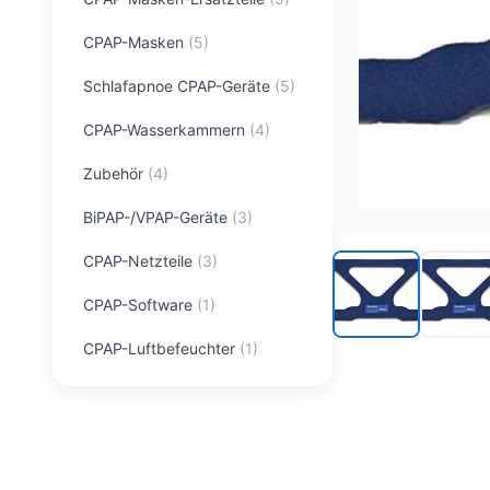
CPAP-Masken
(
5
)
Schlafapnoe CPAP-Geräte
(
5
)
CPAP-Wasserkammern
(
4
)
Zubehör
(
4
)
BiPAP-/VPAP-Geräte
(
3
)
CPAP-Netzteile
(
3
)
CPAP-Software
(
1
)
CPAP-Luftbefeuchter
(
1
)