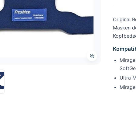
Original 
Masken de
Kopfbedec
Kompatib
Mirage
SoftGe
Ultra 
Mirage