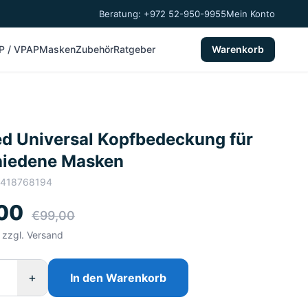
Beratung: +972 52-950-9955
Mein Konto
P / VPAP
Masken
Zubehör
Ratgeber
Warenkorb
d Universal Kopfbedeckung für
hiedene Masken
2418768194
00
€99,00
, zzgl. Versand
+
In den Warenkorb