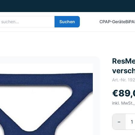
Suchen
CPAP-Geräte
BiPA
ResMe
versc
Art.-Nr.
19
€89,
inkl. MwSt.
−